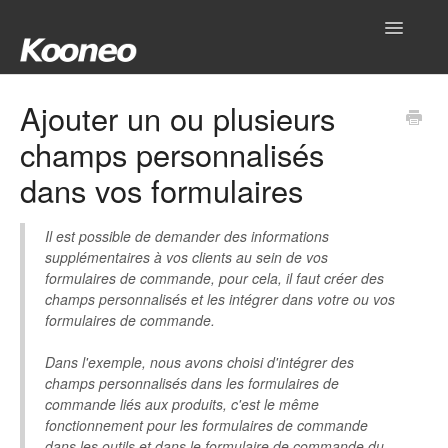
Toggle
Navigatio
Accueil
Ajouter un ou plusieurs
champs personnalisés
Réglages
dans vos formulaires
Produits
Il est possible de demander des informations
Gestionnaire
supplémentaires à vos clients au sein de vos
formulaires de commande, pour cela, il faut créer des
Outils
champs personnalisés et les intégrer dans votre ou vos
formulaires de commande.
Intégrations
Dans l'exemple, nous avons choisi d'intégrer des
champs personnalisés dans les formulaires de
Hub
commande liés aux produits, c'est le même
fonctionnement pour les formulaires de commande
Mon compte
dans les outils et dans le formulaire de commande du