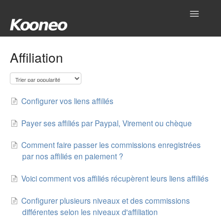
Toggle
Navigatio
Accueil
Affiliation
Réglages
Produits
Configurer vos liens affiliés
Gestionnaire
Payer ses affiliés par Paypal, Virement ou chèque
Outils
Comment faire passer les commissions enregistrées
par nos affiliés en paiement ?
Intégrations
Voici comment vos affiliés récupèrent leurs liens affiliés
Hub
Configurer plusieurs niveaux et des commissions
différentes selon les niveaux d'affiliation
Mon compte