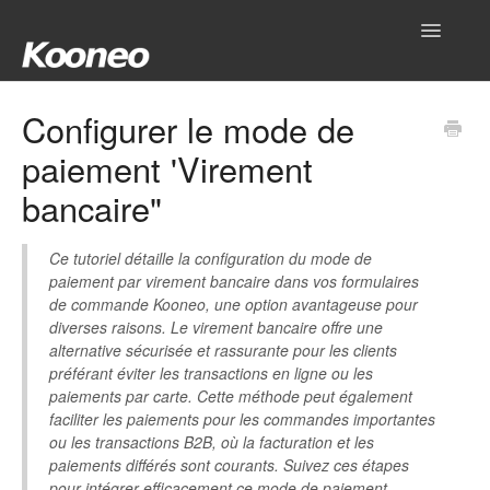
Toggle
Navigatio
Accueil
Configurer le mode de
paiement 'Virement
Réglages
bancaire"
Produits
Ce tutoriel détaille la configuration du mode de
Gestionnaire
paiement par virement bancaire dans vos formulaires
de commande Kooneo, une option avantageuse pour
Outils
diverses raisons. Le virement bancaire offre une
alternative sécurisée et rassurante pour les clients
Intégrations
préférant éviter les transactions en ligne ou les
paiements par carte. Cette méthode peut également
faciliter les paiements pour les commandes importantes
Hub
ou les transactions B2B, où la facturation et les
paiements différés sont courants. Suivez ces étapes
Mon compte
pour intégrer efficacement ce mode de paiement,