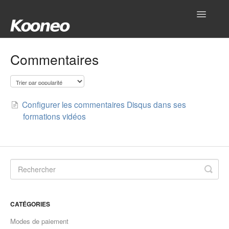
Toggle
Navigatio
Accueil
Commentaires
Réglages
Produits
Configurer les commentaires Disqus dans ses
formations vidéos
Gestionnaire
Outils
Intégrations
Hub
CATÉGORIES
Modes de paiement
Mon compte