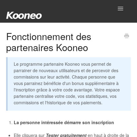
Toggle
Navigatio
Accueil
Fonctionnement des
partenaires Kooneo
Réglages
Produits
Le programme partenaire Kooneo vous permet de
parrainer de nouveaux utilisateurs et de percevoir des
Gestionnaire
commissions sur leur activité. Chaque personne que
vous parrainez bénéficie d'un bonus supplémentaire à
Outils
l'inscription grâce à votre code avantage. Votre espace
partenaire centralise votre code, vos statistiques, vos
commissions et l'historique de vos paiements.
Intégrations
Hub
La personne intéressée démarre son inscription
Mon compte
Elle cliquera sur
Tester gratuitement
en haut à droite de la