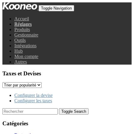
Toggle Navigation
Accueil
Réglages
Produits
Gestionnaire
Outils
Intégrations
Hub
Mon compte
Autres
Taxes et Devises
Configurer la devise
Configurer les taxes
Toggle Search
Catégories