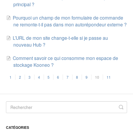
principal ?
Pourquoi un champ de mon formulaire de commande
ne remonte-t-il pas dans mon autorépondeur externe ?
L’URL de mon site change-t-elle si je passe au
nouveau Hub ?
Comment savoir ce qui consomme mon espace de
stockage Kooneo ?
1
2
3
4
5
6
7
8
9
10
11
CATÉGORIES