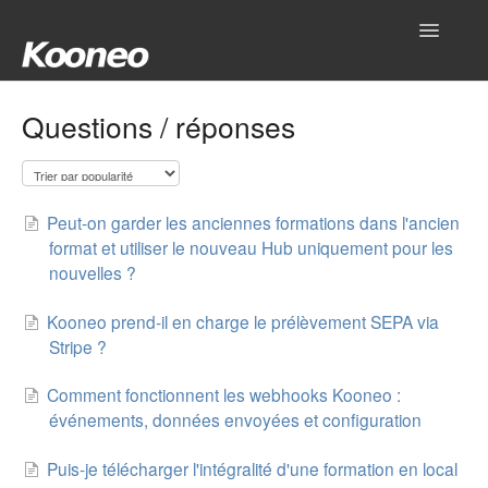
Toggle
Navigatio
Accueil
Questions / réponses
Réglages
Produits
Peut-on garder les anciennes formations dans l'ancien
format et utiliser le nouveau Hub uniquement pour les
Gestionnaire
nouvelles ?
Outils
Kooneo prend-il en charge le prélèvement SEPA via
Stripe ?
Intégrations
Comment fonctionnent les webhooks Kooneo :
événements, données envoyées et configuration
Hub
Puis-je télécharger l'intégralité d'une formation en local
Mon compte